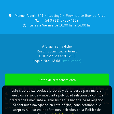
Manuel Alberti 341 - Ituzaingó - Provincia de Buenos Aires
+ 54 9 (11) 5730-4189
Lunes a Viernes de 10:00 hs. a 18:00 hs.
A Viajar se ha dicho
Razón Social: Laura Araujo
CUIT: 27-23327058-5
Legajo Nro: 18.681
(ver licencia)
Boton de arrepentimiento
Podés cancelar tus compras realizadas de forma online o telefonica
Este sitio utiliza cookies propias y de terceros para mejorar
dentro de un plazo máximo de 10 días desde la fecha que realizaste
nuestros servicios y mostrarte publicidad relacionada con tus
la compra (Disp.954/2025). Según decreto 809/2024 las tarifas
preferencias mediante el análisis de tus hábitos de navegación.
aéreas se rigen por política tarifaria de la compañía aérea informada
Si continúas navegando en esta página, consideramos que
antes de la contratación.
aceptas su uso en los términos indicados en la Política de